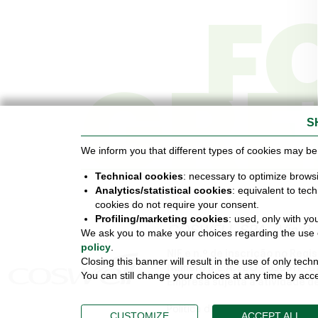
F
GRE
S
We inform you that different types of cookies may be 
Technical cookies
: necessary to optimize brows
Analytics/statistical cookies
: equivalent to tec
cookies do not require your consent.
Profiling/marketing cookies
: used, only with yo
COSWELL SPA - Via P. 
We ask you to make your choices regarding the use of
policy
.
NIF e n.º de inscrição no Reg
Closing this banner will result in the use of only tec
Número R.E.A. : BO – 336611 - C
You can still change your choices at any time by acces
Empresa sujeita à atividade de
Política de privacidade
Polític
CUSTOMIZE
ACCEPT ALL