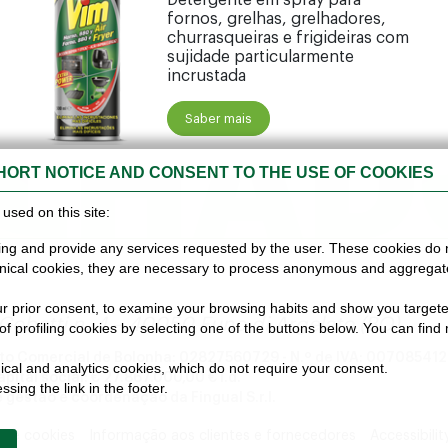
Detergente em spray para
fornos, grelhas, grelhadores,
ORNOS
churrasqueiras e frigideiras com
sujidade particularmente
incrustada
Saber mais
LHAD
HORT NOTICE AND CONSENT TO THE USE OF COOKIES
used on this site:
ing and provide any services requested by the user. These cookies do 
hnical cookies, they are necessary to process anonymous and aggregated 
ur prior consent, to examine your browsing habits and show you targeted
Gobetti n. 4 – 40050 Funo di Argelato (BO)
 profiling cookies by selecting one of the buttons below. You can find
isto Comercial de Bolonha: 02827560729 - N.º de IVA: 00708541
hnical and analytics cookies, which do not require your consent.
apital social: € 27.867.000,00 € i.d.
sing the link in the footer.
 gestão e coordenação da Fingual S.r.l.
a de cookies
Informação aos clientes e fornecedores
Accessibili